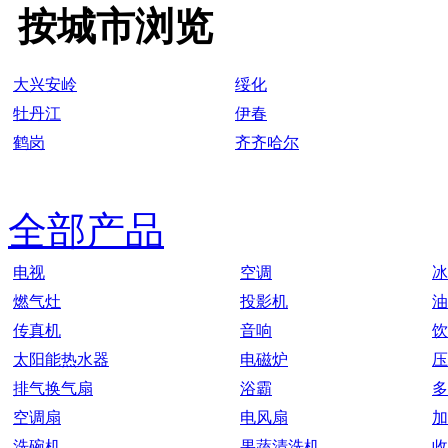
按城市浏览
大兴安岭
绥化
牡丹江
伊春
鹤岗
齐齐哈尔
全部产品
电视
空调
冰
燃气灶
投影机
油
传真机
音响
饮
太阳能热水器
电磁炉
压
排气换气扇
浴霸
多
空调扇
电风扇
加
洗碗机
果蔬清洗机
收