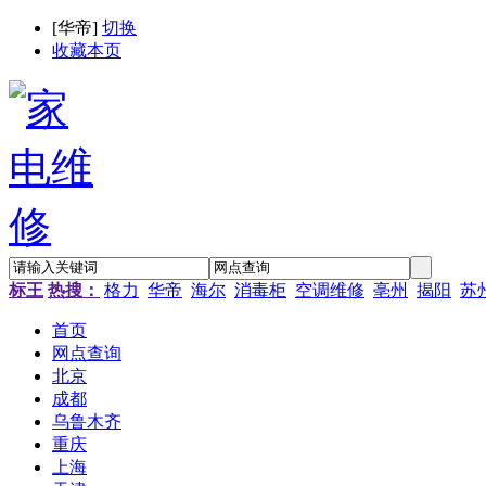
[
华帝
]
切换
收藏本页
标王
热搜：
格力
华帝
海尔
消毒柜
空调维修
亳州
揭阳
苏
首页
网点查询
北京
成都
乌鲁木齐
重庆
上海