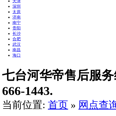
天津
深圳
太原
济南
南宁
贵阳
长沙
合肥
武汉
南昌
海口
七台河华帝售后服务维
666-1443.
当前位置:
首页
»
网点查