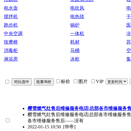
电水壶
电吹风
电
搅拌机
电热毯
干
跑步机
锅炉
医
中央空调
一体机
冷
按摩椅
耗材
苏
消毒柜
马桶
空
淋浴房
冰柜
集
标价
图片
VIP
樱雪燃气灶售后维修服务电话|总部各市维修服务
樱雪燃气灶售后维修服务电话|总部各市维修服务售后（
各市维修服务售后——没有
2022-01-15 10:50
[华帝]