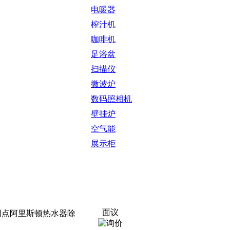
电暖器
榨汁机
咖啡机
足浴盆
扫描仪
微波炉
数码照相机
壁挂炉
空气能
展示柜
面议
修网点阿里斯顿热水器除