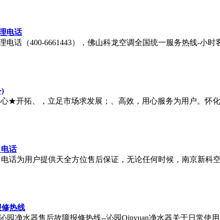
受理电话
电话（400-6661443），佛山科龙空调全国统一服务热线-小
)
中心★开拓、，立足市场求发展；、高效，用心服务为用户。怀
司电话
司电话为用户提供天全方位售后保证，无论任何时候，南京新科
报修热线
心-沁园净水器售后故障报修热线--沁园Qinyuan净水器关于日常