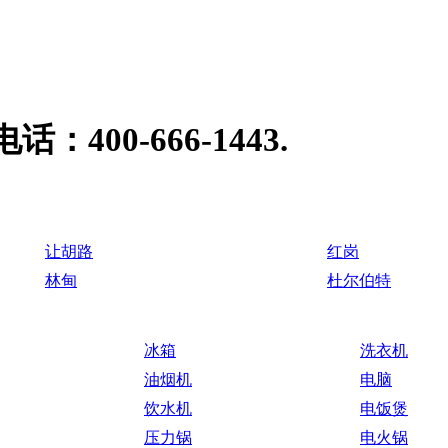
00-666-1443.
让胡路
红岗
林甸
杜尔伯特
冰箱
洗衣机
油烟机
电脑
饮水机
电饭煲
压力锅
电火锅