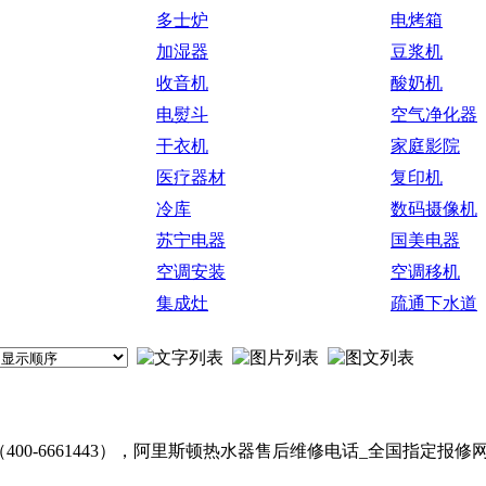
多士炉
电烤箱
加湿器
豆浆机
收音机
酸奶机
电熨斗
空气净化器
干衣机
家庭影院
医疗器材
复印机
冷库
数码摄像机
苏宁电器
国美电器
空调安装
空调移机
集成灶
疏通下水道
00-6661443），阿里斯顿热水器售后维修电话_全国指定报