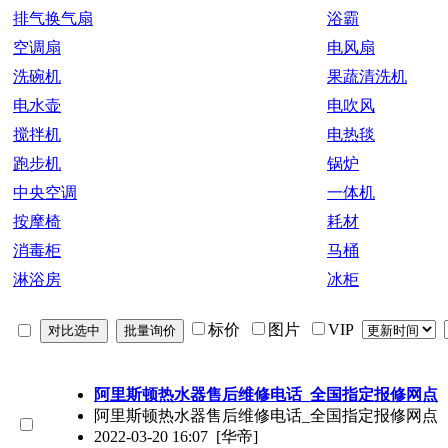
排气换气扇
浴霸
空调扇
电风扇
洗碗机
果蔬清洗机
电水壶
电吹风
搅拌机
电热毯
跑步机
锅炉
中央空调
一体机
按摩椅
耗材
消毒柜
马桶
淋浴房
冰柜
标价
图片
VIP
阿里斯顿热水器售后维修电话_全国指定报修网点
阿里斯顿热水器售后维修电话_全国指定报修网点（4
2022-03-20 16:07
[华帝]