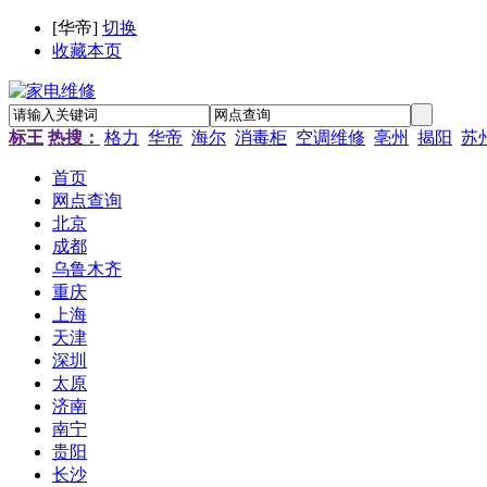
[
华帝
]
切换
收藏本页
标王
热搜：
格力
华帝
海尔
消毒柜
空调维修
亳州
揭阳
苏
首页
网点查询
北京
成都
乌鲁木齐
重庆
上海
天津
深圳
太原
济南
南宁
贵阳
长沙