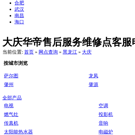
合肥
武汉
南昌
海口
大庆华帝售后服务维修点客服电话：4
当前位置:
首页
»
网点查询
»
黑龙江
»
大庆
按城市浏览
萨尔图
龙凤
肇州
肇源
全部产品
电视
空调
燃气灶
投影机
传真机
音响
太阳能热水器
电磁炉