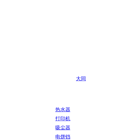
大同
热水器
打印机
吸尘器
电饼铛