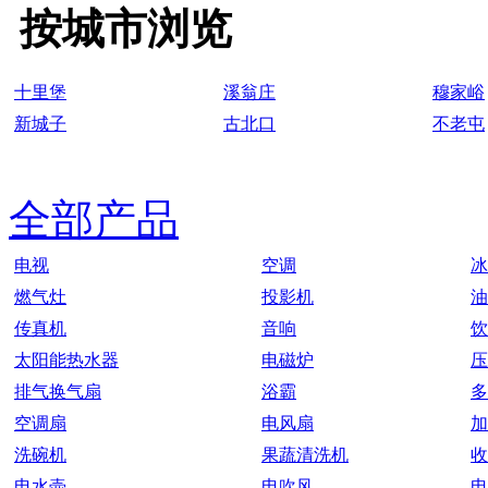
按城市浏览
十里堡
溪翁庄
穆家峪
新城子
古北口
不老屯
全部产品
电视
空调
冰
燃气灶
投影机
油
传真机
音响
饮
太阳能热水器
电磁炉
压
排气换气扇
浴霸
多
空调扇
电风扇
加
洗碗机
果蔬清洗机
收
电水壶
电吹风
电