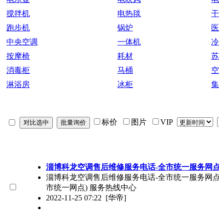
搅拌机
电热毯
干
跑步机
锅炉
医
中央空调
一体机
冷
按摩椅
耗材
苏
消毒柜
马桶
空
淋浴房
冰柜
集
标价
图片
VIP
淄博科龙空调售后维修服务电话-全市统一服务网
淄博科龙空调售后维修服务电话-全市统一服务网点（4
市统一网点) 服务热线中心
2022-11-25 07:22
[华帝]