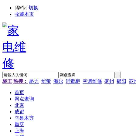
[
华帝
]
切换
收藏本页
标王
热搜：
格力
华帝
海尔
消毒柜
空调维修
亳州
揭阳
苏
首页
网点查询
北京
成都
乌鲁木齐
重庆
上海