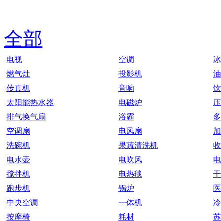
全部
电视
空调
冰
燃气灶
投影机
油
传真机
音响
饮
太阳能热水器
电磁炉
压
排气换气扇
浴霸
多
空调扇
电风扇
加
洗碗机
果蔬清洗机
收
电水壶
电吹风
电
搅拌机
电热毯
干
跑步机
锅炉
医
中央空调
一体机
冷
按摩椅
耗材
苏