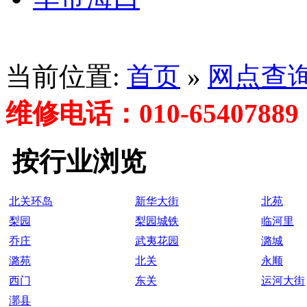
当前位置:
首页
»
网点查
维修电话：010-65407889
按行业浏览
北关环岛
新华大街
北苑
梨园
梨园城铁
临河里
乔庄
武夷花园
潞城
潞苑
北关
永顺
西门
东关
运河大街
漷县