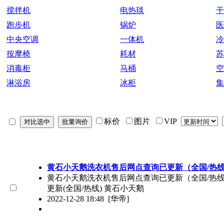
搅拌机
电热毯
干
跑步机
锅炉
医
中央空调
一体机
冷
按摩椅
耗材
苏
消毒柜
马桶
空
淋浴房
冰柜
集
标价
图片
VIP
黄石小天鹅洗衣机售后网点查询已更新（全国/热
黄石小天鹅洗衣机售后网点查询已更新（全国/热线）（
更新(全国/热线) 黄石小天鹅
2022-12-28 18:48
[华帝]