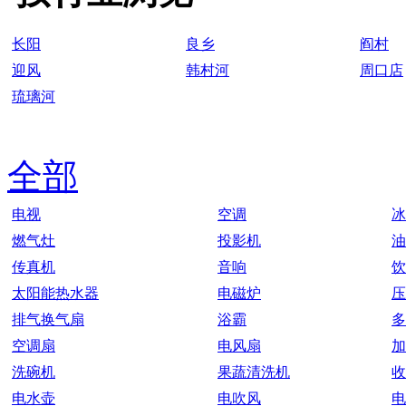
长阳
良乡
阎村
迎风
韩村河
周口店
琉璃河
全部
电视
空调
冰
燃气灶
投影机
油
传真机
音响
饮
太阳能热水器
电磁炉
压
排气换气扇
浴霸
多
空调扇
电风扇
加
洗碗机
果蔬清洗机
收
电水壶
电吹风
电