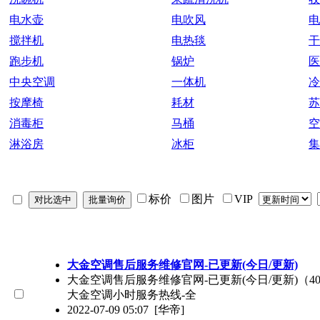
电水壶
电吹风
电
搅拌机
电热毯
干
跑步机
锅炉
医
中央空调
一体机
冷
按摩椅
耗材
苏
消毒柜
马桶
空
淋浴房
冰柜
集
标价
图片
VIP
大金空调售后服务维修官网-已更新(今日/更新)
大金空调售后服务维修官网-已更新(今日/更新)（400
大金空调小时服务热线-全
2022-07-09 05:07
[华帝]