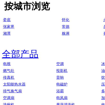
按城市浏览
娄底
怀化
张家界
常德
湘潭
株洲
全部产品
电视
空调
冰
燃气灶
投影机
油
传真机
音响
饮
太阳能热水器
电磁炉
压
排气换气扇
浴霸
多
空调扇
电风扇
加
洗碗机
果蔬清洗机
收