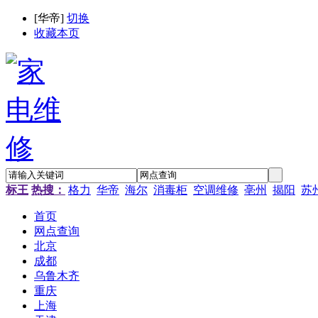
[
华帝
]
切换
收藏本页
标王
热搜：
格力
华帝
海尔
消毒柜
空调维修
亳州
揭阳
苏
首页
网点查询
北京
成都
乌鲁木齐
重庆
上海