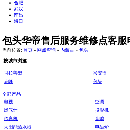
合肥
武汉
南昌
海口
包头华帝售后服务维修点客服电话：4
当前位置:
首页
»
网点查询
»
内蒙古
»
包头
按城市浏览
阿拉善盟
兴安盟
赤峰
包头
全部产品
电视
空调
燃气灶
投影机
传真机
音响
太阳能热水器
电磁炉