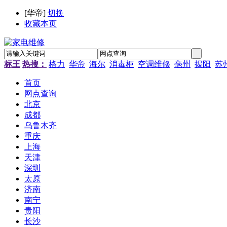
[
华帝
]
切换
收藏本页
标王
热搜：
格力
华帝
海尔
消毒柜
空调维修
亳州
揭阳
苏
首页
网点查询
北京
成都
乌鲁木齐
重庆
上海
天津
深圳
太原
济南
南宁
贵阳
长沙