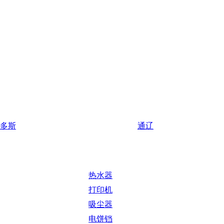
多斯
通辽
热水器
打印机
吸尘器
电饼铛