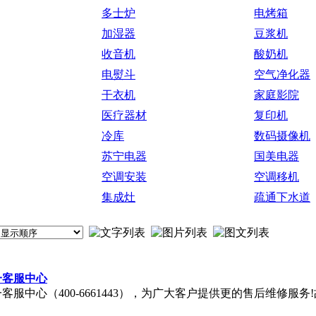
多士炉
电烤箱
加湿器
豆浆机
收音机
酸奶机
电熨斗
空气净化器
干衣机
家庭影院
医疗器材
复印机
冷库
数码摄像机
苏宁电器
国美电器
空调安装
空调移机
集成灶
疏通下水道
一客服中心
服中心（400-6661443），为广大客户提供更的售后维修服务