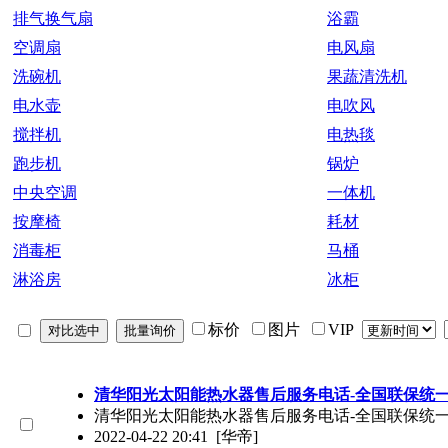
排气换气扇
浴霸
空调扇
电风扇
洗碗机
果蔬清洗机
电水壶
电吹风
搅拌机
电热毯
跑步机
锅炉
中央空调
一体机
按摩椅
耗材
消毒柜
马桶
淋浴房
冰柜
标价
图片
VIP
清华阳光太阳能热水器售后服务电话-全国联保统
清华阳光太阳能热水器售后服务电话-全国联保统一客
2022-04-22 20:41
[华帝]