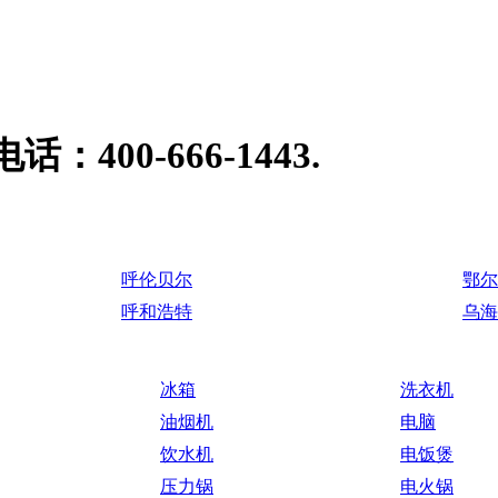
00-666-1443.
呼伦贝尔
鄂尔
呼和浩特
乌海
冰箱
洗衣机
油烟机
电脑
饮水机
电饭煲
压力锅
电火锅