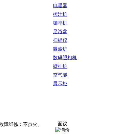
电暖器
榨汁机
咖啡机
足浴盆
扫描仪
微波炉
数码照相机
壁挂炉
空气能
展示柜
面议
!故障维修：不点火、